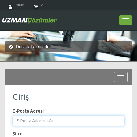
GIRIŞ
0
Togg
navi
Destek Taleplerim
Toggle
navigat
Giriş
E-Posta Adresi
Şifre