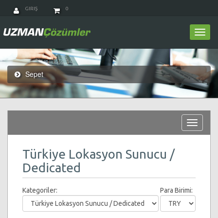
GIRIŞ
0
Togg
navi
Sepet
Toggle
navigat
Türkiye Lokasyon Sunucu /
Dedicated
Kategoriler:
Para Birimi: