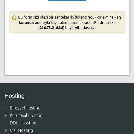
Bu form sizi olası bir sahtekârlık/dolandırıcılık girişimine karşı
korumak amacıyla kayıt altına alınmaktadır. IP adresiniz :
(
216.73.216.38
) Kayıt Altındasınız.
Hosting
Bireysel Hosting
Kurumsal Hosting
DDos Hosting
Mail Hosting