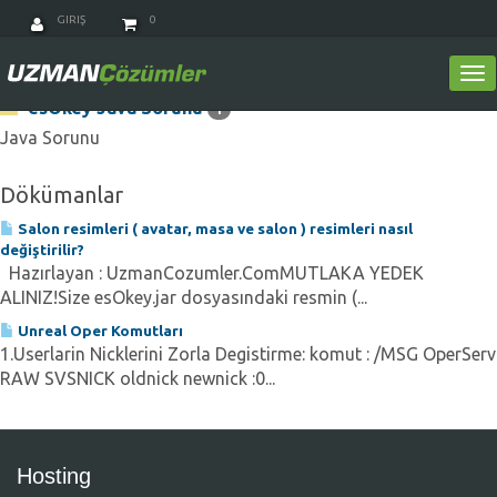
GIRIŞ
0
Kategoriler
Tog
nav
esOkey Java Sorunu
1
Java Sorunu
Dökümanlar
Salon resimleri ( avatar, masa ve salon ) resimleri nasıl
değiştirilir?
Hazırlayan : UzmanCozumler.ComMUTLAKA YEDEK
ALINIZ!Size esOkey.jar dosyasındaki resmin (...
Unreal Oper Komutları
1.Userlarin Nicklerini Zorla Degistirme: komut : /MSG OperServ
RAW SVSNICK oldnick newnick :0...
Hosting